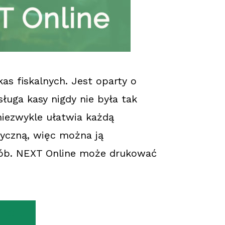
as fiskalnych. Jest oparty o
ługa kasy nigdy nie była tak
 niezwykle ułatwia każdą
zyczną, więc można ją
ób. NEXT Online może drukować
IĘCEJ