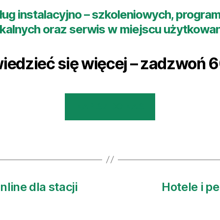
g instalacyjno – szkoleniowych, programo
skalnych oraz serwis w miejscu użytkowan
iedzieć się więcej – zadzwoń
6
NAPISZ DO NAS
line dla stacji
Hotele i pe