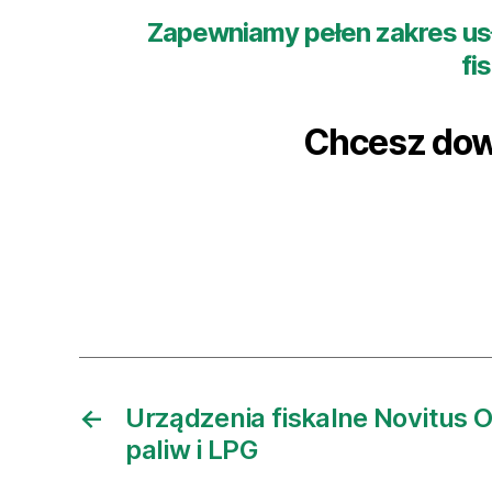
Zapewniamy pełen zakres usłu
fi
Chcesz dow
←
Urządzenia fiskalne Novitus On
paliw i LPG