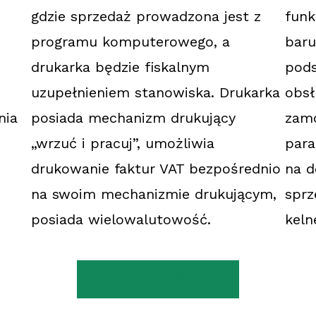
gdzie sprzedaż prowadzona jest z
funk
programu komputerowego, a
baru
drukarka będzie fiskalnym
pods
uzupełnieniem stanowiska. Drukarka
obsł
nia
posiada mechanizm drukujący
zamó
„wrzuć i pracuj”, umożliwia
para
drukowanie faktur VAT bezpośrednio
na d
na swoim mechanizmie drukującym,
sprz
posiada wielowalutowość.
keln
DOWIEDZ SIĘ WIĘCEJ